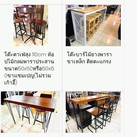
โต๊ะคาเฟ่สุง 110cm ท้อ
โต๊ะบาร์ไม้ยางพารา
ปไม้กลมพาราประสาน
ขาเหล็ก ติดตะแกรง
ขนาด50x50หรือ60x6
0ขาแชมเปญ(ไม่รวม
เก้าอี้)