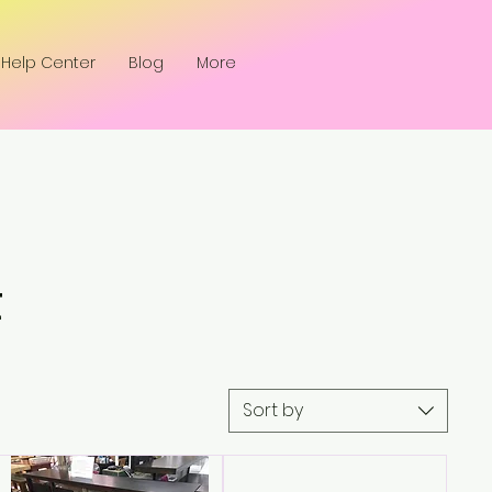
Help Center
Blog
More
t
Sort by