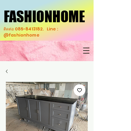
FASHIONHOME
FASHIONHOME
ติดต่อ
085-8413182
. Line :
@fashionhome