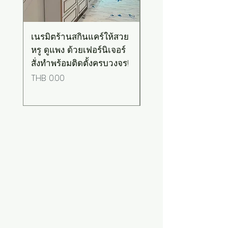
เนรมิตร้านสกินแคร์ให้สวย
เคาน์เตอร์บาร์สไตล์มิ
หรู ดูแพง ด้วยเฟอร์นิเจอร์
มอล-วินเทจ สีเขียวพ
สั่งทำพร้อมติดตั้งครบวงจร!
เทลท็อปไม้
Price
Price
THB 0.00
THB 0.00