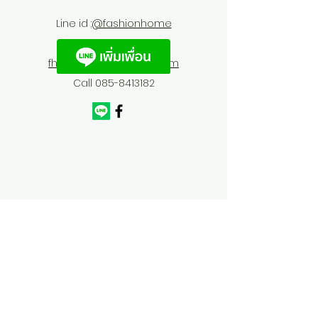
Line id :
@fashionhome
fhfurnitures@outlook.com
Call
085-8413182