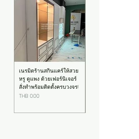
เนรมิตร้านสกินแคร์ให้สวย
เคาน์เตอร์บาร์สไตล์มิ
หรู ดูแพง ด้วยเฟอร์นิเจอร์
มอล-วินเทจ สีเขียวพ
สั่งทำพร้อมติดตั้งครบวงจร!
เทลท็อปไม้
Price
Price
THB 0.00
THB 0.00