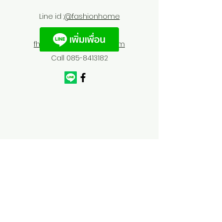
Line id :
@fashionhome
fhfurnitures@outlook.com
Call
085-8413182