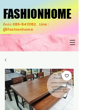
FASHIONHOME
FASHIONHOME
ติดต่อ
085-8413182
. Line :
@fashionhome