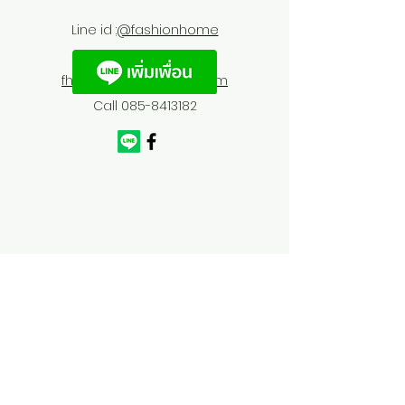
Line id :
@fashionhome
fhfurnitures@outlook.com
Call
085-8413182