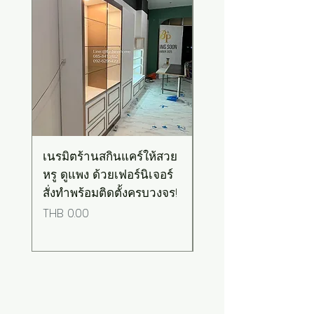
เนรมิตร้านสกินแคร์ให้สวย
เคาน์เตอร์บาร์สไตล์มิ
หรู ดูแพง ด้วยเฟอร์นิเจอร์
มอล-วินเทจ สีเขียวพ
สั่งทำพร้อมติดตั้งครบวงจร!
เทลท็อปไม้
Price
Price
THB 0.00
THB 0.00