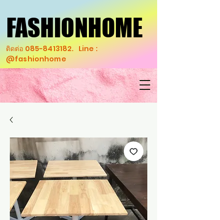
FASHIONHOME
FASHIONHOME
ติดต่อ
085-8413182
. Line :
@fashionhome