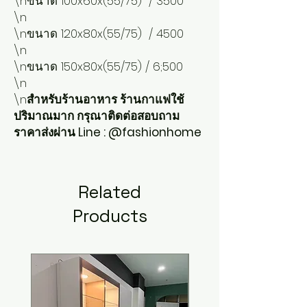
\nขนาด 100x60x(55/75)  / 3500

\n

\nขนาด 120x80x(55/75)  / 4500

\n

\nขนาด 150x80x(55/75) / 6;500

\n

\n
สำหรับร้านอาหาร ร้านกาแฟใช้
ปริมาณมาก กรุณาติดต่อสอบถาม
ราคาส่งผ่าน Line : @fashionhome
Related
Products
New Arrival