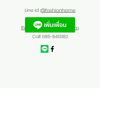
Line id :
@fashionhome
fhfurnitures@outlook.com
Call
085-8413182