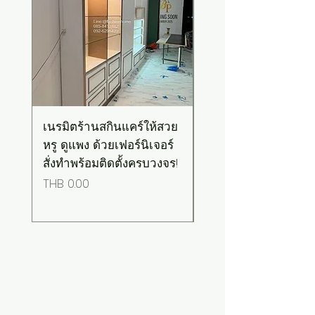
เนรมิตร้านสกินแคร์ให้สวย
เคาน์เตอร์บาร์สไตล์มิ
หรู ดูแพง ด้วยเฟอร์นิเจอร์
มอล-วินเทจ สีเขียวพ
สั่งทำพร้อมติดตั้งครบวงจร!
เทลท็อปไม้
Price
Price
THB 0.00
THB 0.00