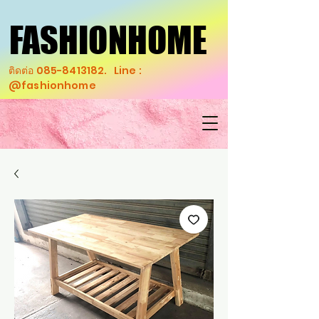
FASHIONHOME
FASHIONHOME
ติดต่อ
085-8413182
. Line :
@fashionhome