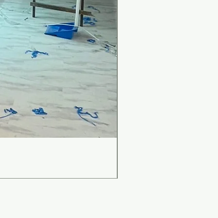
เคาน์เตอร์บาร์สไตล์มินิม
Price
THB 0.00