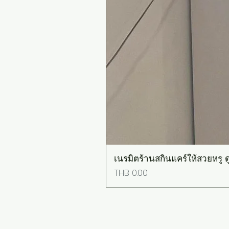
เนรมิตร้านสกินแคร์ให้สวยหรู ดู
Price
THB 0.00