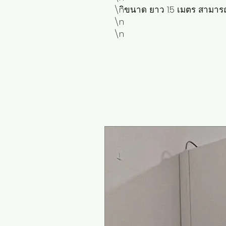
\nิขนาด ยาว 1.5 เมตร สามารถ นั่
\n

\n 