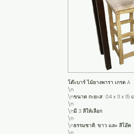
โต๊ะบาร์ ไม้ยางพารา เกรด A

\n

\nขนาด กxยxส : 0.4 x 1.1 x 1.5 
\n

\nมี 3 สีให้เลือก

\n

\nธรรมชาติ; ขาว และ สีโอ๊ค

\n
