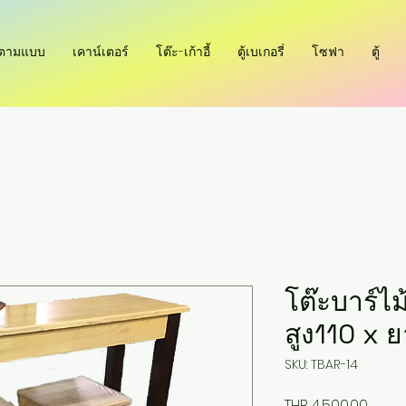
ำตามแบบ
เคาน์เตอร์
โต๊ะ-เก้าอี้
ตู้เบเกอรี่
โซฟา
ตู้
โต๊ะบาร์ไ
สูง110 x 
SKU: TBAR-14
Price
THB 4,500.00