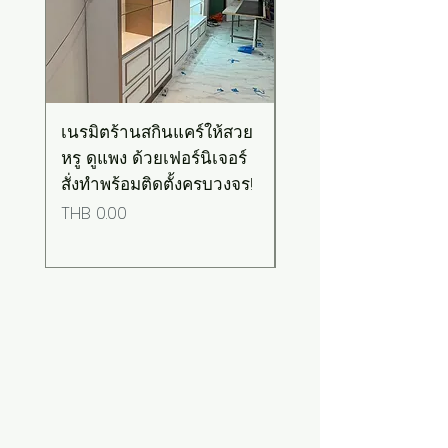
เนรมิตร้านสกินแคร์ให้สวย
เคาน์เตอร์บาร์สไตล์มิ
หรู ดูแพง ด้วยเฟอร์นิเจอร์
มอล-วินเทจ สีเขียวพ
สั่งทำพร้อมติดตั้งครบวงจร!
เทลท็อปไม้
Price
Price
THB 0.00
THB 0.00