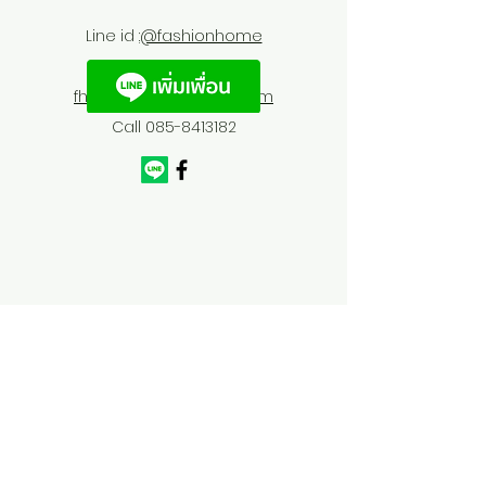
Line id :
@fashionhome
fhfurnitures@outlook.com
Call
085-8413182