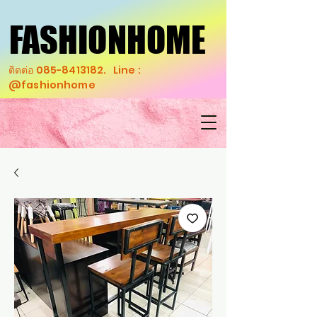
FASHIONHOME
FASHIONHOME
ติดต่อ
085-8413182
. Line :
@fashionhome