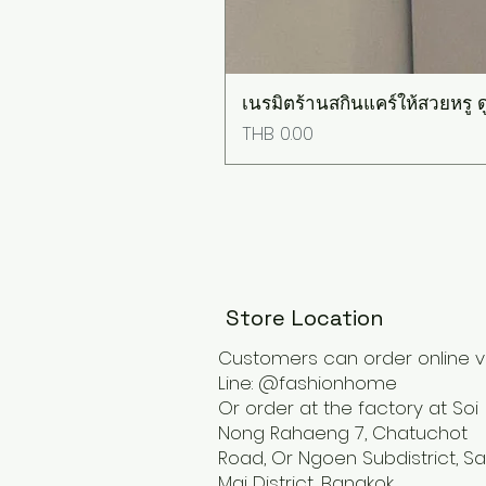
เนรมิตร้านสกินแคร์ให้สวยหรู ดู
Price
THB 0.00
Store Location
Customers can order online v
Line: @fashionhome
Or order at the factory at Soi
Nong Rahaeng 7, Chatuchot
Road, Or Ngoen Subdistrict, Sa
Mai District, Bangkok