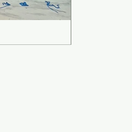
เคาน์เตอร์บาร์สไตล์มินิม
Price
THB 0.00