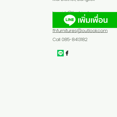
Line id :
@fashionhome
fhfurnitures@outlook.com
Call 085-8413182