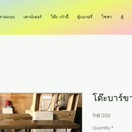
ำตามแบบ
เคาน์เตอร์
โต๊ะ-เก้าอี้
ตู้เบเกอรี่
โซฟา
ตู้
โต๊ะบาร์ข
Price
THB 0.00
Quantity
*