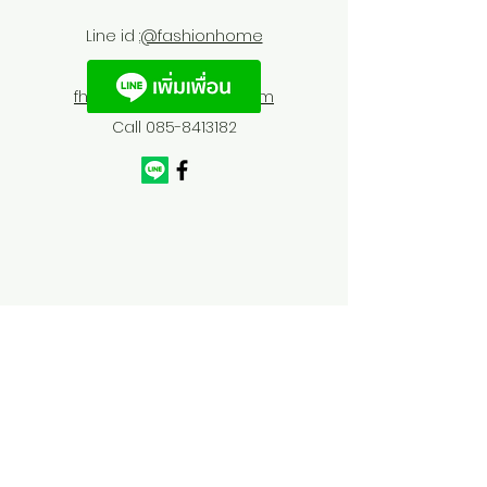
Line id :
@fashionhome
fhfurnitures@outlook.com
Call
085-8413182