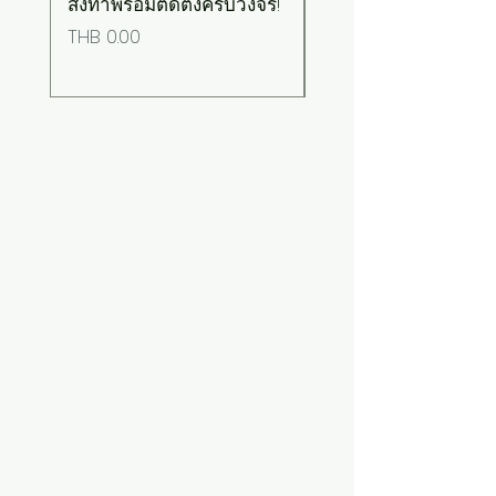
สั่งทำพร้อมติดตั้งครบวงจร!
เทลท็อปไม้
Price
Price
THB 0.00
THB 0.00