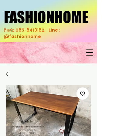
FASHIONHOME
FASHIONHOME
ติดต่อ
085-8413182
. Line :
@fashionhome