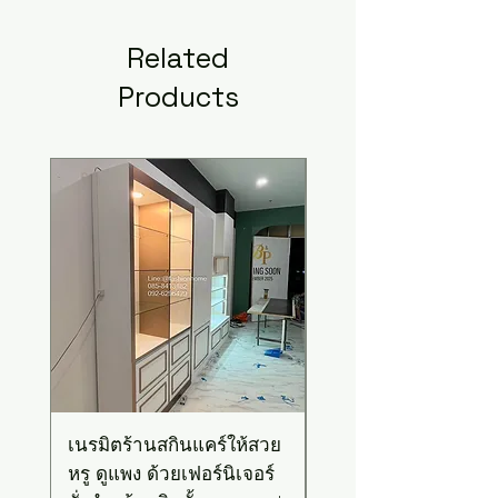
Related
Products
New Arrival
เนรมิตร้านสกินแคร์ให้สวย
เคาน์เตอร์บาร์สไตล์มิ
หรู ดูแพง ด้วยเฟอร์นิเจอร์
มอล-วินเทจ สีเขียวพ