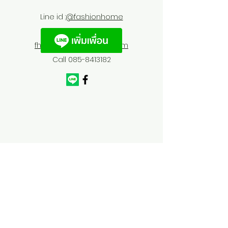
Line id :
@fashionhome
fhfurnitures@outlook.com
Call
085-8413182