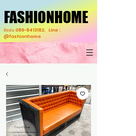
FASHIONHOME
FASHIONHOME
ติดต่อ
085-8413182
. Line :
@fashionhome