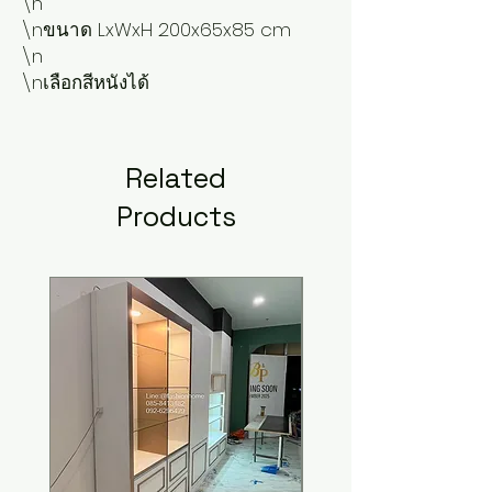
\n

\nขนาด LxWxH 200x65x85 cm

\n

\nเลือกสีหนังได้
Related
Products
New Arrival