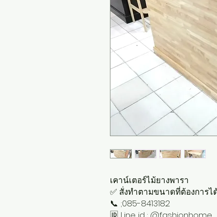
เคาน์เตอร์ไม้ยางพารา
✅ สั่งทำตามขนาดที่ต้องการได้ 
📞 ;085-8413182
🆔 Line id :
@fashionhome