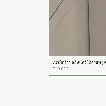
เนรมิตร้านสกินแคร์ให้สวยหรู ดู
Price
THB 0.00