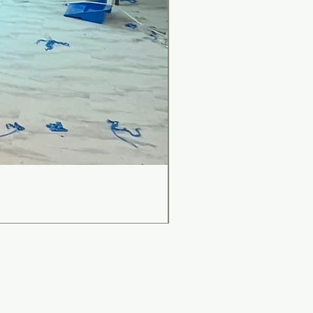
เคาน์เตอร์บาร์สไตล์มินิม
Price
THB 0.00