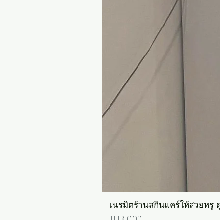
เนรมิตร้านสกินแคร์ให้สวยหรู ดู
Price
THB 0.00