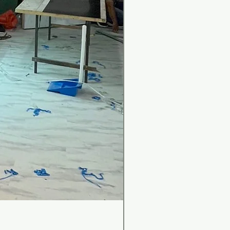
เคาน์เตอร์บาร์สไตล์มินิม
Price
THB 0.00