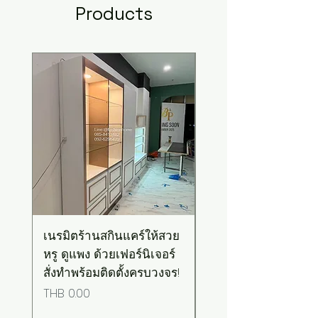
Products
New Arrival
เนรมิตร้านสกินแคร์ให้สวย
เคาน์เตอร์บาร์สไตล์มิ
หรู ดูแพง ด้วยเฟอร์นิเจอร์
มอล-วินเทจ สีเขียวพ
สั่งทำพร้อมติดตั้งครบวงจร!
เทลท็อปไม้
Price
Price
THB 0.00
THB 0.00