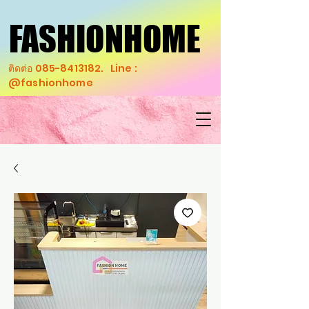
FASHIONHOME
FASHIONHOME
ติดต่อ
085-8413182
. Line :
@fashionhome