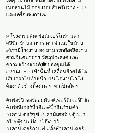
วัสดุ ไม้ hmr พ่นสี ปิดทอปด้วยลามิ
เนตลานไม้ ออกแบบ สำหรับวาง POS
และเครื่องชงกาแฟ
✅โรงงานผลิตเฟอนิเจอร์ในร้านค้า
คลินิก ร้านอาหาร คาเฟ่ และในบ้าน
✅เรามีโรงงานเอง สามารถสั่งผลิตงาน
ตามจินตนาการ วัตถุประสงค์ และ
ความสร้างสรรค์🗯ของคุณได้
✅งานFit-in เข้าพื้นที่ เคลื่อนย้ายได้ ไม่
เสียเวลาไปทำหน้างาน ได้งานไว ไม่
ต้องกลัวช่างทิ้งงาน ราคาเป็นมิตร
#เฟอร์นิเจอร์ลอยตัว #เฟอร์นิเจอร์Fitin
#เฟอนิเจอร์บิ้วอิน #บิ้วอินร้านค้า
#เคาน์เตอร์ซูชิ #เคาน์เตอร์ #ตู้เบเก
อรี่ #ตู้ขนมปัง #โต๊ะบาร์
#เคาน์เตอร์กาแฟ #สั่งทำเคาน์เตอร์.