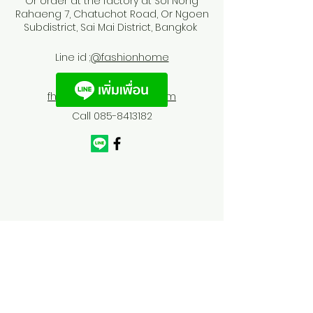
Or order at the factory at Soi Nong
Rahaeng 7, Chatuchot Road, Or Ngoen
Subdistrict, Sai Mai District, Bangkok
Line id :
@fashionhome
fhfurnitures@outlook.com
Call
085-8413182