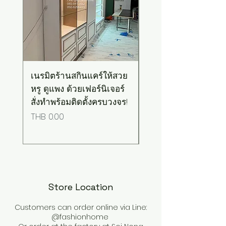
เนรมิตร้านสกินแคร์ให้สวย
เคาน์เตอร์บาร์สไตล์มิ
หรู ดูแพง ด้วยเฟอร์นิเจอร์
มอล-วินเทจ สีเขียวพ
สั่งทำพร้อมติดตั้งครบวงจร!
เทลท็อปไม้
Price
Price
THB 0.00
THB 0.00
Store Location
Customers can order online via Line:
@fashionhome