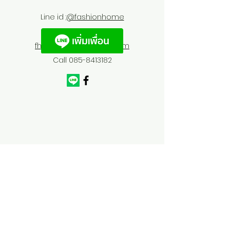
Line id :
@fashionhome
fhfurnitures@outlook.com
Call
085-8413182