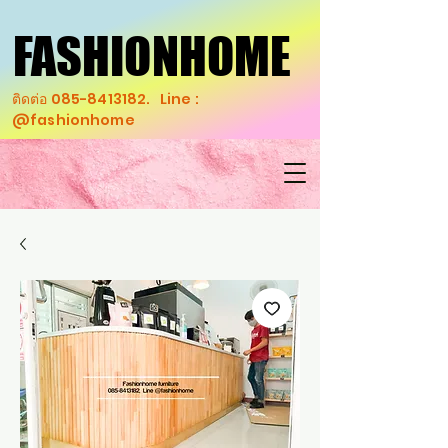
FASHIONHOME
FASHIONHOME
ติดต่อ
085-8413182
. Line :
@fashionhome