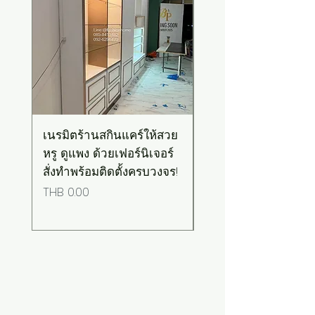
เนรมิตร้านสกินแคร์ให้สวย
เคาน์เตอร์บาร์สไตล์มิ
หรู ดูแพง ด้วยเฟอร์นิเจอร์
มอล-วินเทจ สีเขียวพ
สั่งทำพร้อมติดตั้งครบวงจร!
เทลท็อปไม้
Price
Price
THB 0.00
THB 0.00