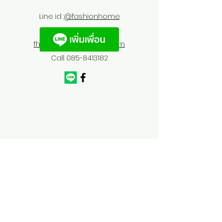
Line id :
@fashionhome
fhfurnitures@outlook.com
Call
085-8413182