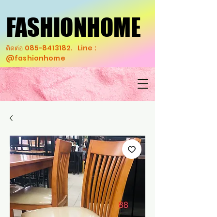
FASHIONHOME
FASHIONHOME
ติดต่อ
085-8413182
. Line :
@fashionhome