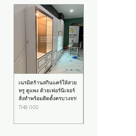
New Arrival
เนรมิตร้านสกินแคร์ให้สวย
เคาน์เตอร์บาร์สไตล์มิ
หรู ดูแพง ด้วยเฟอร์นิเจอร์
มอล-วินเทจ สีเขียวพ
สั่งทำพร้อมติดตั้งครบวงจร!
เทลท็อปไม้
Price
Price
THB 0.00
THB 0.00