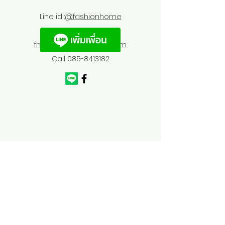
Line id :
@fashionhome
fhfurnitures@outlook.com
Call
085-8413182