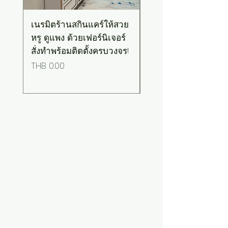
เนรมิตร้านสกินแคร์ให้สวย
เคาน์เตอร์บาร์สไตล์มิ
หรู ดูแพง ด้วยเฟอร์นิเจอร์
มอล-วินเทจ สีเขียวพ
สั่งทำพร้อมติดตั้งครบวงจร!
เทลท็อปไม้
Price
Price
THB 0.00
THB 0.00