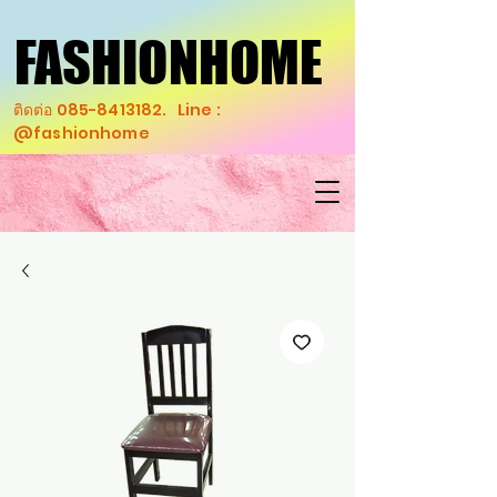
FASHIONHOME
FASHIONHOME
ติดต่อ
085-8413182
. Line :
@fashionhome