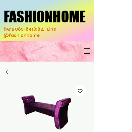
FASHIONHOME
FASHIONHOME
ติดต่อ
085-8413182
. Line :
@fashionhome