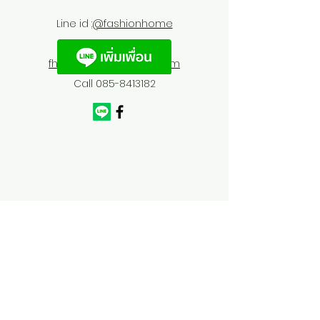
Line id :
@fashionhome
fhfurnitures@outlook.com
Call
085-8413182