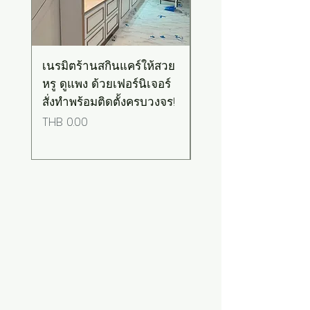
เนรมิตร้านสกินแคร์ให้สวย
เคาน์เตอร์บาร์สไตล์มิ
หรู ดูแพง ด้วยเฟอร์นิเจอร์
มอล-วินเทจ สีเขียวพ
สั่งทำพร้อมติดตั้งครบวงจร!
เทลท็อปไม้
Price
Price
THB 0.00
THB 0.00