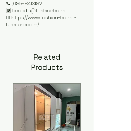
📞 ;085-8413182
🆔 Line id : @fashionhome
👉🏻https://www.fashion-home-
furniture.com/
Related
Products
New Arrival