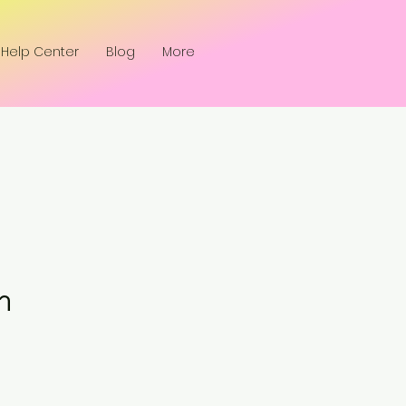
Help Center
Blog
More
้า