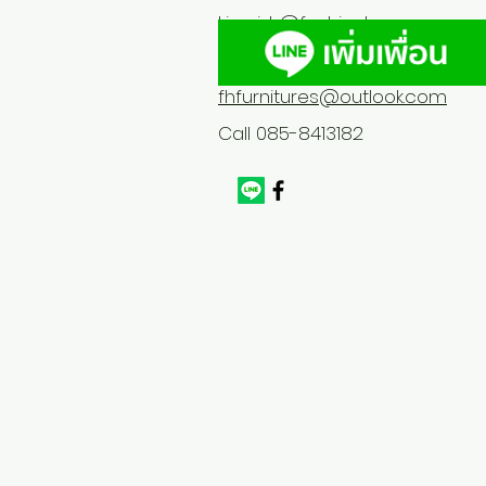
Line id :
@fashionhome
fhfurnitures@outlook.com
Call 085-8413182