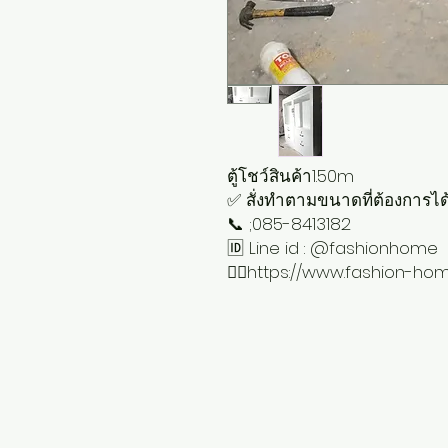
ตู้โชว์สินค้า​1.50​m
✅ สั่งทำตามขนาดที่ต้องการได้ 
📞 ;085-8413182
🆔 Line id : @fashionhome
👉🏻https://www.fashion-ho