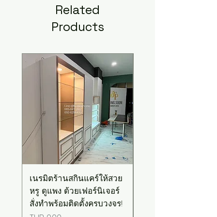
Related
Products
New Arrival
เนรมิตร้านสกินแคร์ให้สวย
เคาน์เตอร์บาร์สไตล์มิ
หรู ดูแพง ด้วยเฟอร์นิเจอร์
มอล-วินเทจ สีเขียวพ
สั่งทำพร้อมติดตั้งครบวงจร!
เทลท็อปไม้