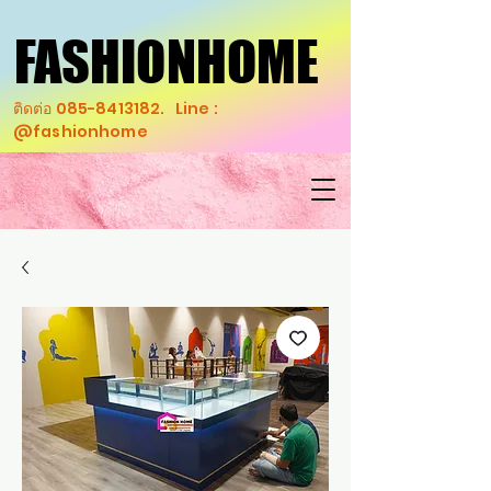
FASHIONHOME
FASHIONHOME
ติดต่อ
085-8413182
. Line :
@fashionhome