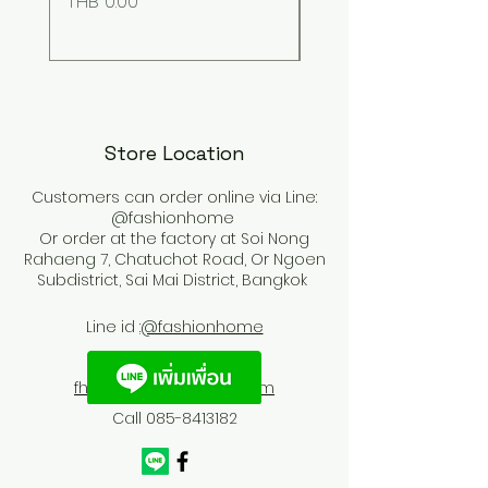
Price
Price
THB 0.00
THB 0.00
Store Location
Customers can order online via Line:
@fashionhome
Or order at the factory at Soi Nong
Rahaeng 7, Chatuchot Road, Or Ngoen
Subdistrict, Sai Mai District, Bangkok
Line id :
@fashionhome
fhfurnitures@outlook.com
Call
085-8413182