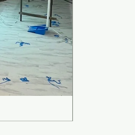
เคาน์เตอร์บาร์สไตล์มินิม
Price
THB 0.00