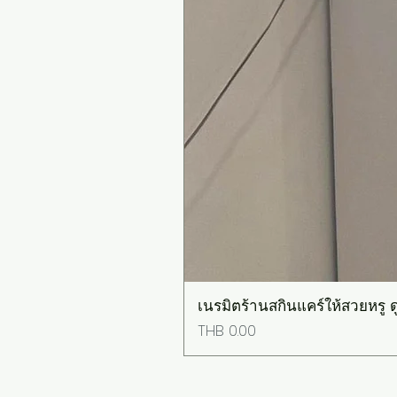
เนรมิตร้านสกินแคร์ให้สวยหรู ดู
Price
THB 0.00