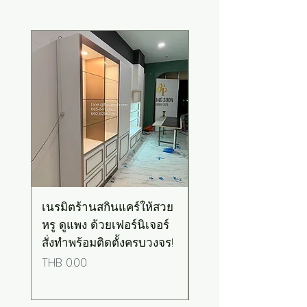
New Arrival
เนรมิตร้านสกินแคร์ให้สวย
เคาน์เตอร์บาร์สไตล์มิ
หรู ดูแพง ด้วยเฟอร์นิเจอร์
มอล-วินเทจ สีเขียวพ
สั่งทำพร้อมติดตั้งครบวงจร!
เทลท็อปไม้
Price
Price
THB 0.00
THB 0.00