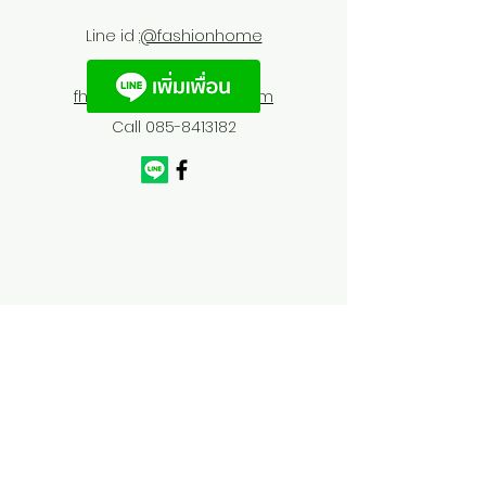
Line id :
@fashionhome
fhfurnitures@outlook.com
Call
085-8413182