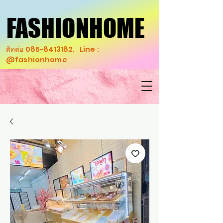
FASHIONHOME
FASHIONHOME
ติดต่อ
085-8413182
. Line :
@fashionhome