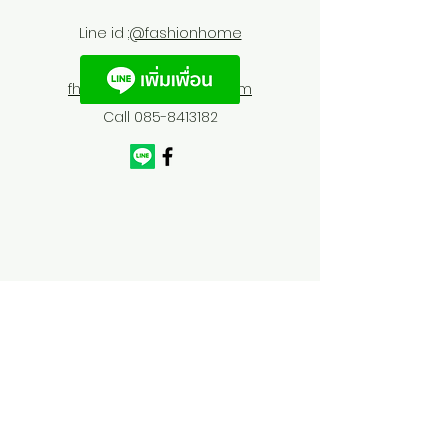
Line id :
@fashionhome
fhfurnitures@outlook.com
Call
085-8413182