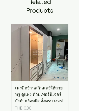
Related
Products
New Arrival
เนรมิตร้านสกินแคร์ให้สวย
เคาน์เตอร์บาร์สไตล์มิ
หรู ดูแพง ด้วยเฟอร์นิเจอร์
มอล-วินเทจ สีเขียวพ
สั่งทำพร้อมติดตั้งครบวงจร!
เทลท็อปไม้
Price
Price
THB 0.00
THB 0.00