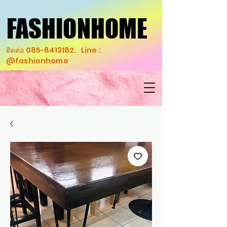
FASHIONHOME
FASHIONHOME
ติดต่อ
085-8413182
. Line :
@fashionhome