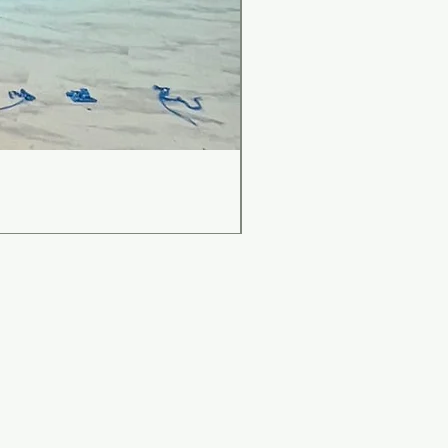
เคาน์เตอร์บาร์สไตล์มินิม
Price
THB 0.00