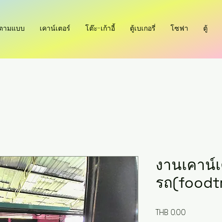
ำตามแบบ
เคาน์เตอร์
โต๊ะ-เก้าอี้
ตู้เบเกอรี่
โซฟา
ตู้
งานเคาน์เ
รถ(foodt
Price
THB 0.00