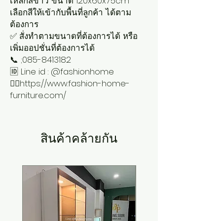
เหล็กสีขาว ขนาด 120x60x75cm 

เลือกสีให้เข้ากับพื้นที่ลูกค้า ได้ตาม
ต้องการ

✅ สั่งทำตามขนาดที่ต้องการได้ หรือ
เพิ่มออปชั่นที่ต้องการได้

📞 ;085-8413182

🆔 Line id : @fashionhome

👉🏻https://www.fashion-home-
furniture.com/
สินค้าคล้ายกัน
New Arrival