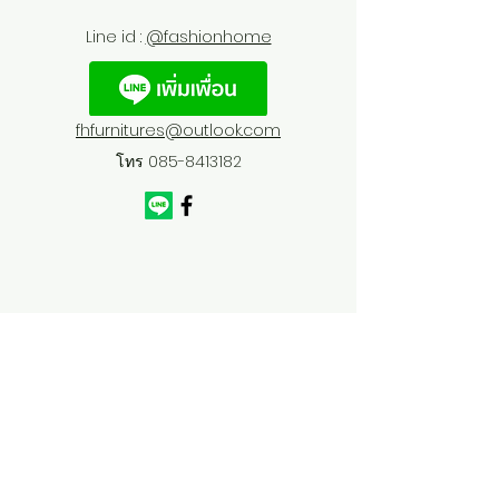
Line id :
@fashionhome
fhfurnitures@outlook.com
โทร
085-8413182