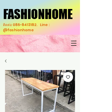
FASHIONHOME
FASHIONHOME
ติดต่อ
085-8413182
. Line :
@fashionhome