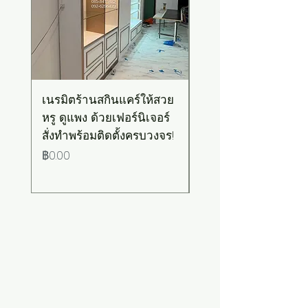
เนรมิตร้านสกินแคร์ให้สวย
เคาน์เตอร์บาร์สไตล์มิ
หรู ดูแพง ด้วยเฟอร์นิเจอร์
มอล-วินเทจ สีเขียวพ
สั่งทำพร้อมติดตั้งครบวงจร!
เทลท็อปไม้
ราคา
ราคา
฿0.00
฿0.00