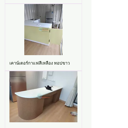
เคาน์เตอร์กาแฟสีเหลือง ทอปขาว