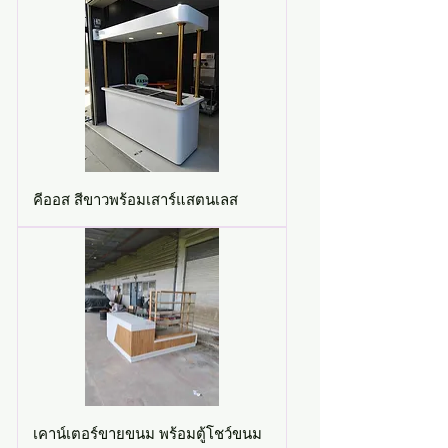
คีออส สีขาวพร้อมเสาร์แสตนเลส
เคาน์เตอร์ขายขนม พร้อมตู้โชว์ขนม