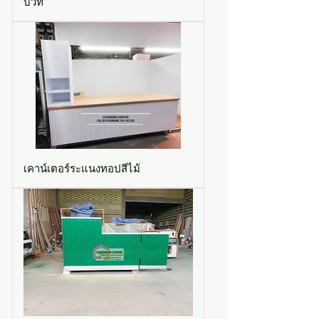
บิ้วท์
เคาน์เตอร์ระแนงทอปสีไม้