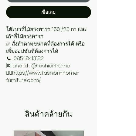
ซื้อเลย
โต๊ะบาร์ไม้ยางพารา 1.50 /2.0 m และ
เก้าอี้ไม้ยางพารา
✅ สั่งทำตามขนาดที่ต้องการได้ หรือ
เพิ่มออปชั่นที่ต้องการได้
📞 ;085-8413182
🆔 Line id : @fashionhome
👉🏻https://www.fashion-home-
furniture.com/
สินค้าคล้ายกัน
New Arrival