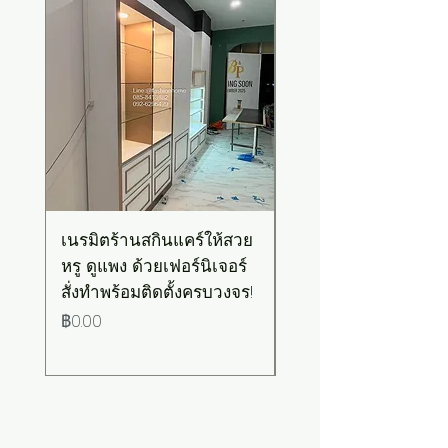
เนรมิตร้านสกินแคร์ให้สวย
เคาน์เตอร์บาร์สไตล์มิ
หรู ดูแพง ด้วยเฟอร์นิเจอร์
มอล-วินเทจ สีเขียวพ
สั่งทำพร้อมติดตั้งครบวงจร!
เทลท็อปไม้
ราคา
ราคา
฿0.00
฿0.00