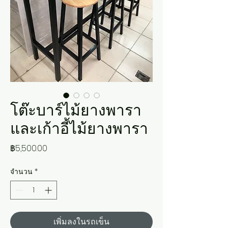
โต๊ะบาร์ไม้ยางพารา
และเก้าอี้ไม้ยางพารา
ราคา
฿5,500.00
จำนวน
*
เพิ่มลงในรถเข็น