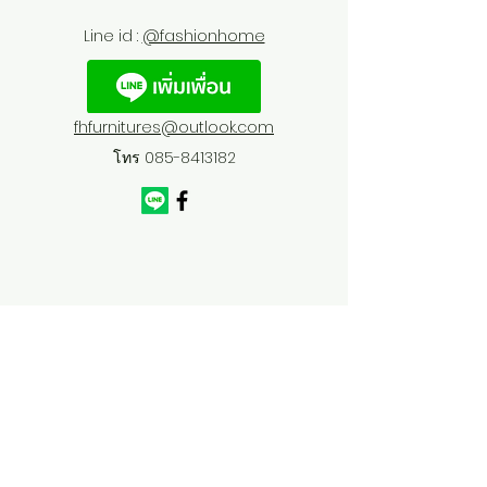
Line id :
@fashionhome
fhfurnitures@outlook.com
โทร
085-8413182