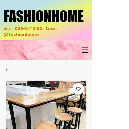
FASHIONHOME
FASHIONHOME
ติดต่อ
085-8413182
. Line :
@fashionhome