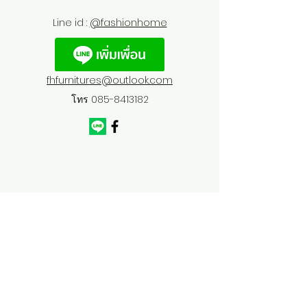
Line id :
@fashionhome
fhfurnitures@outlook.com
โทร
085-8413182