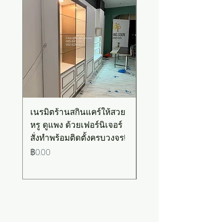
เนรมิตร้านสกินแคร์ให้สวย
เคาน์เตอร์บาร์สไตล์มิ
หรู ดูแพง ด้วยเฟอร์นิเจอร์
มอล-วินเทจ สีเขียวพ
สั่งทำพร้อมติดตั้งครบวงจร!
เทลท็อปไม้
ราคา
ราคา
฿0.00
฿0.00