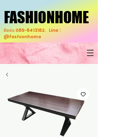
FASHIONHOME
FASHIONHOME
ติดต่อ
085-8413182
. Line :
@fashionhome