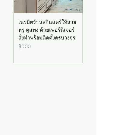
เนรมิตร้านสกินแคร์ให้สวย
เคาน์เตอร์บาร์สไตล์มิ
หรู ดูแพง ด้วยเฟอร์นิเจอร์
มอล-วินเทจ สีเขียวพ
สั่งทำพร้อมติดตั้งครบวงจร!
เทลท็อปไม้
ราคา
ราคา
฿0.00
฿0.00