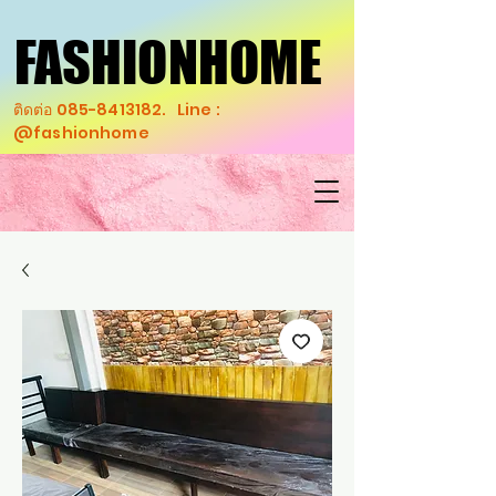
FASHIONHOME
FASHIONHOME
ติดต่อ
085-8413182
. Line :
@fashionhome