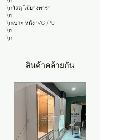
\n

\nวัสดุ ไม้ยางพารา

\n

\nเบาะ หนังPVC /PU

\n

\n 
สินค้าคล้ายกัน
New Arrival