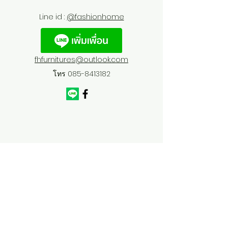
Line id :
@fashionhome
fhfurnitures@outlook.com
โทร
085-8413182