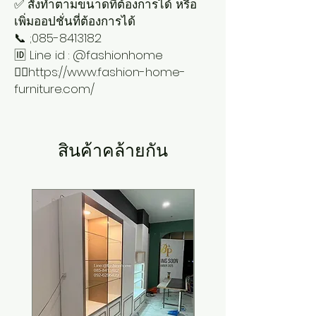
✅ สั่งทำตามขนาดที่ต้องการได้ หรือ
เพิ่มออปชั่นที่ต้องการได้
📞 ;085-8413182
🆔 Line id : @fashionhome
👉🏻https://www.fashion-home-
furniture.com/
สินค้าคล้ายกัน
New Arrival