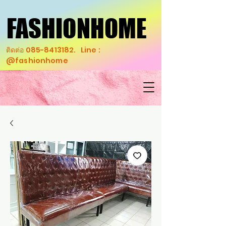
FASHIONHOME
FASHIONHOME
ติดต่อ
085-8413182
. Line :
@fashionhome