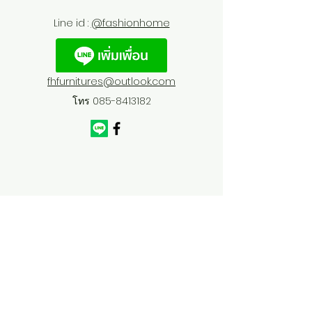
Line id :
@fashionhome
fhfurnitures@outlook.com
โทร
085-8413182