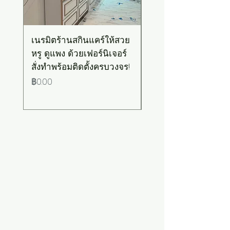
เนรมิตร้านสกินแคร์ให้สวย
เคาน์เตอร์บาร์สไตล์มิ
หรู ดูแพง ด้วยเฟอร์นิเจอร์
มอล-วินเทจ สีเขียวพ
สั่งทำพร้อมติดตั้งครบวงจร!
เทลท็อปไม้
ราคา
ราคา
฿0.00
฿0.00