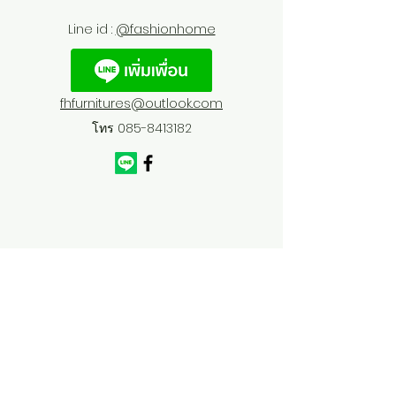
Line id :
@fashionhome
fhfurnitures@outlook.com
โทร
085-8413182