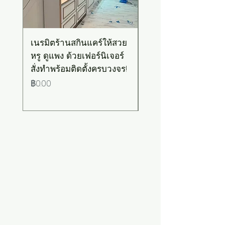
เนรมิตร้านสกินแคร์ให้สวย
เคาน์เตอร์บาร์สไตล์มิ
หรู ดูแพง ด้วยเฟอร์นิเจอร์
มอล-วินเทจ สีเขียวพ
สั่งทำพร้อมติดตั้งครบวงจร!
เทลท็อปไม้
ราคา
ราคา
฿0.00
฿0.00