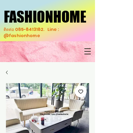
FASHIONHOME
FASHIONHOME
ติดต่อ
085-8413182
. Line :
@fashionhome