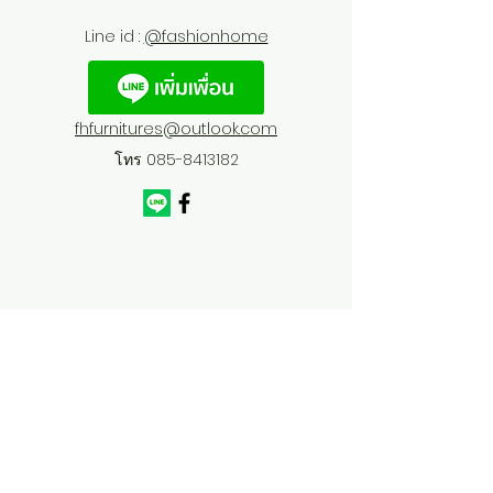
Line id :
@fashionhome
fhfurnitures@outlook.com
โทร
085-8413182