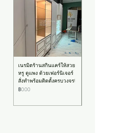
เนรมิตร้านสกินแคร์ให้สวย
เคาน์เตอร์บาร์สไตล์มิ
หรู ดูแพง ด้วยเฟอร์นิเจอร์
มอล-วินเทจ สีเขียวพ
สั่งทำพร้อมติดตั้งครบวงจร!
เทลท็อปไม้
ราคา
ราคา
฿0.00
฿0.00