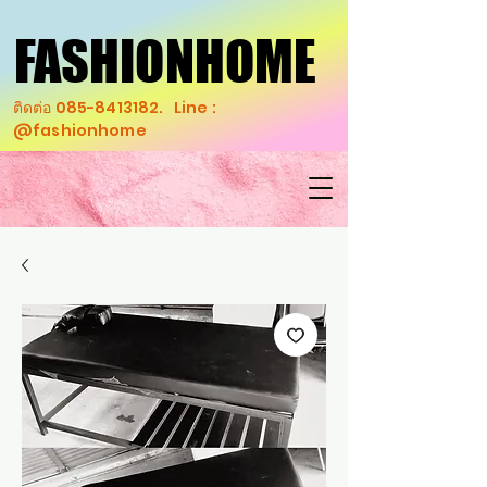
FASHIONHOME
FASHIONHOME
ติดต่อ
085-8413182
. Line :
@fashionhome