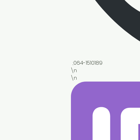
 ;064-1510189

\n

\n