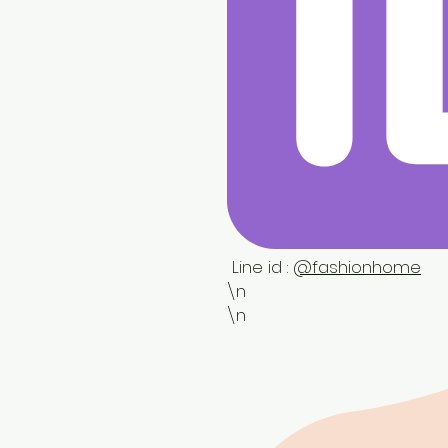
 Line id : 
@fashionhome
\n

\n