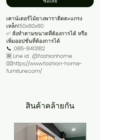
ซื้อเลย
เคาน์เตอร์ไม้ยางพาราติดตะแกรง
เหล็ก1.50x80x80
✅ สั่งทำตามขนาดที่ต้องการได้ หรือ
เพิ่มออปชั่นที่ต้องการได้
📞 ;085-8413182
🆔 Line id : @fashionhome
👉🏻https://www.fashion-home-
furniture.com/
สินค้าคล้ายกัน
New Arrival