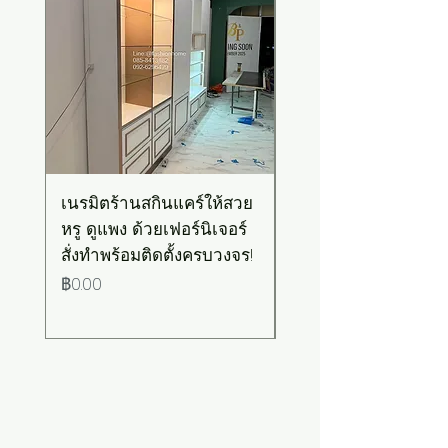
เนรมิตร้านสกินแคร์ให้สวย
เคาน์เตอร์บาร์สไตล์มิ
หรู ดูแพง ด้วยเฟอร์นิเจอร์
มอล-วินเทจ สีเขียวพ
สั่งทำพร้อมติดตั้งครบวงจร!
เทลท็อปไม้
ราคา
ราคา
฿0.00
฿0.00