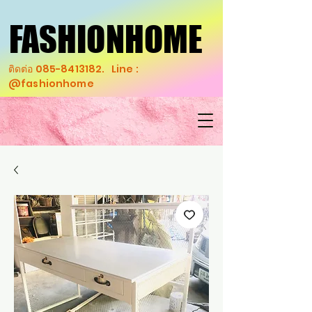
FASHIONHOME
FASHIONHOME
ติดต่อ
085-8413182
. Line :
@fashionhome