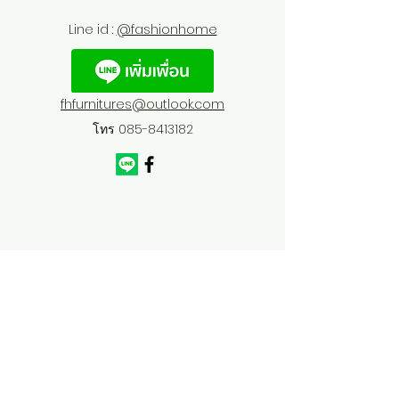
Line id :
@fashionhome
fhfurnitures@outlook.com
โทร
085-8413182