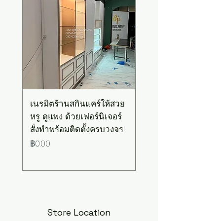
เนรมิตร้านสกินแคร์ให้สวย
เคาน์เตอร์บาร์สไตล์มิ
หรู ดูแพง ด้วยเฟอร์นิเจอร์
มอล-วินเทจ สีเขียวพ
สั่งทำพร้อมติดตั้งครบวงจร!
เทลท็อปไม้
ราคา
ราคา
฿0.00
฿0.00
Store Location