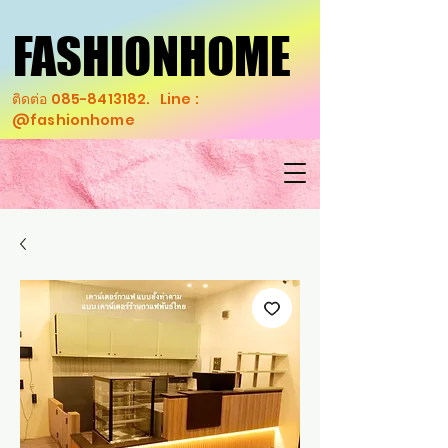
FASHIONHOME
FASHIONHOME
ติดต่อ
085-8413182
. Line :
@fashionhome