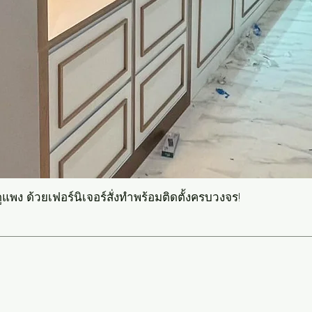
แพง ด้วยเฟอร์นิเจอร์สั่งทำพร้อมติดตั้งครบวงจร!