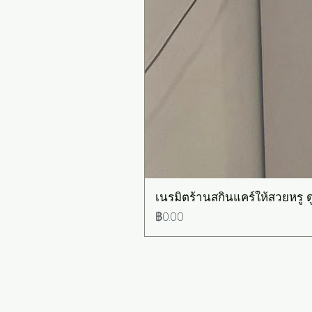
เนรมิตร้านสกินแคร์ให้สวยหรู ดู
ราคา
฿0.00