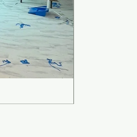
เคาน์เตอร์บาร์สไตล์มินิม
ราคา
฿0.00