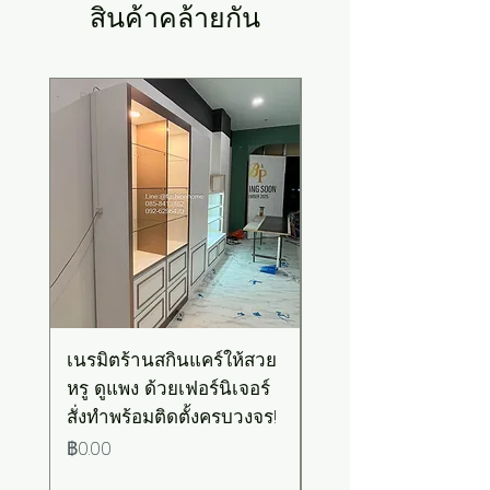
สินค้าคล้ายกัน
New Arrival
เนรมิตร้านสกินแคร์ให้สวย
เคาน์เตอร์บาร์สไตล์มิ
หรู ดูแพง ด้วยเฟอร์นิเจอร์
มอล-วินเทจ สีเขียวพ
สั่งทำพร้อมติดตั้งครบวงจร!
เทลท็อปไม้
ราคา
ราคา
฿0.00
฿0.00