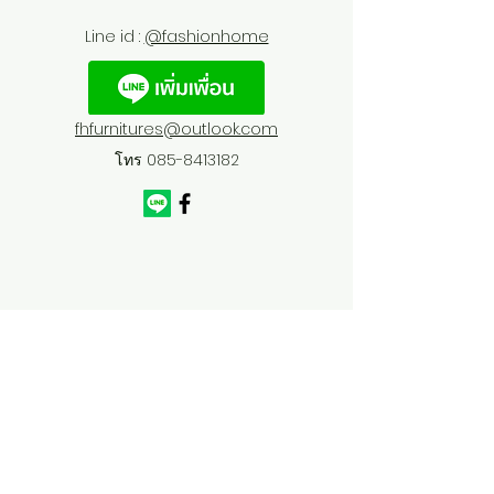
Line id :
@fashionhome
fhfurnitures@outlook.com
โทร
085-8413182