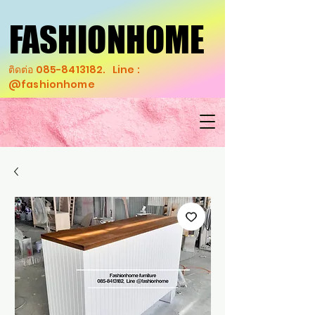
FASHIONHOME
FASHIONHOME
ติดต่อ
085-8413182
. Line :
@fashionhome