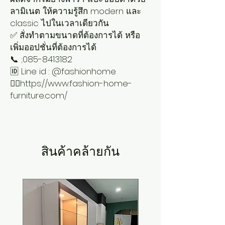
ลามิเนต ให้ความรู้สึก modern และ
classic ไปในเวลาเดียวกัน
✅ สั่งทำตามขนาดที่ต้องการได้ หรือ
เพิ่มออปชั่นที่ต้องการได้
📞 ;085-8413182
🆔 Line id : @fashionhome
👉🏻https://www.fashion-home-
furniture.com/
สินค้าคล้ายกัน
New Arrival