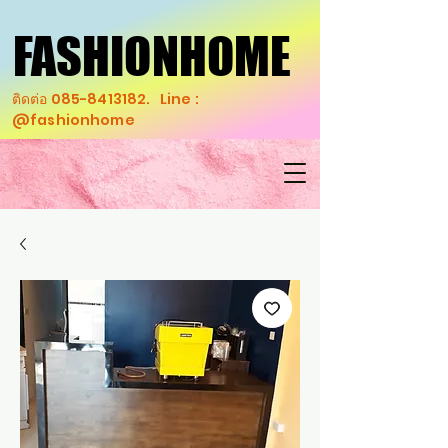
FASHIONHOME
FASHIONHOME
ติดต่อ
085-8413182
. Line :
@fashionhome