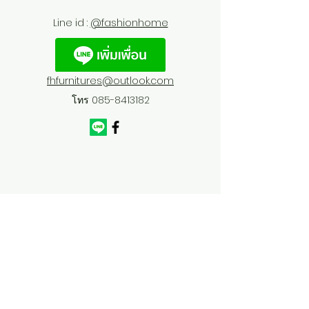
Line id :
@fashionhome
fhfurnitures@outlook.com
โทร
085-8413182