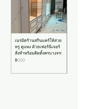
เนรมิตร้านสกินแคร์ให้สวย
เคาน์เตอร์บาร์สไตล์มิ
หรู ดูแพง ด้วยเฟอร์นิเจอร์
มอล-วินเทจ สีเขียวพ
สั่งทำพร้อมติดตั้งครบวงจร!
เทลท็อปไม้
ราคา
ราคา
฿0.00
฿0.00