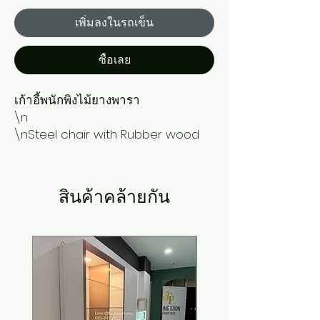
เพิ่มลงในรถเข็น
ซื้อเลย
เก้าอี้พนักพิงไม้ยางพารา

\n

\nSteel chair with Rubber wood
สินค้าคล้ายกัน
New Arrival