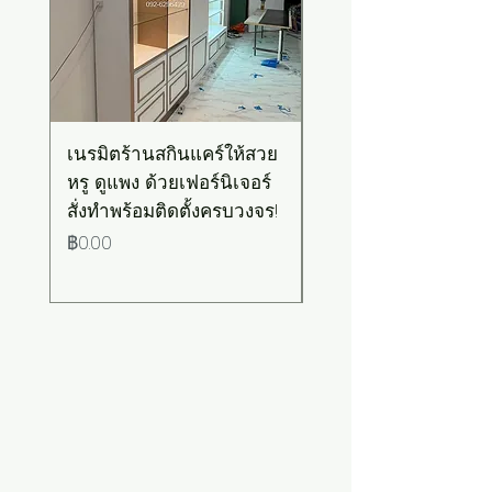
เนรมิตร้านสกินแคร์ให้สวย
เคาน์เตอร์บาร์สไตล์มิ
หรู ดูแพง ด้วยเฟอร์นิเจอร์
มอล-วินเทจ สีเขียวพ
สั่งทำพร้อมติดตั้งครบวงจร!
เทลท็อปไม้
ราคา
ราคา
฿0.00
฿0.00