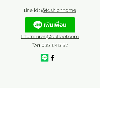
Line id :
@fashionhome
fhfurnitures@outlook.com
โทร
085-8413182