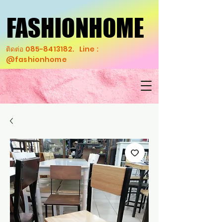
FASHIONHOME
FASHIONHOME
ติดต่อ
085-8413182
. Line :
@fashionhome