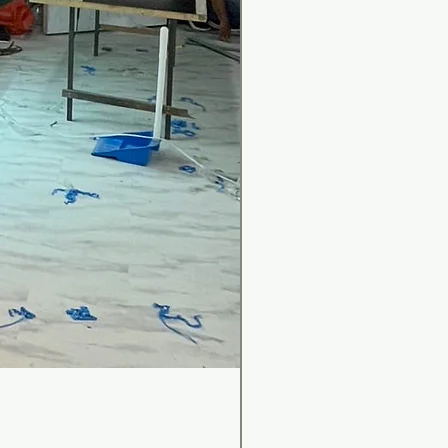
เคาน์เตอร์บาร์สไตล์มินิม
ราคา
฿0.00