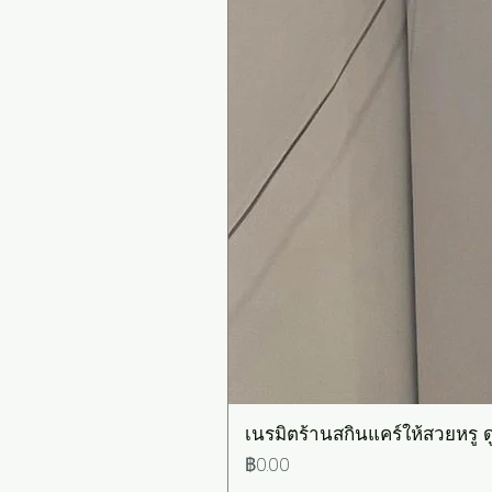
เนรมิตร้านสกินแคร์ให้สวยหรู ดู
ราคา
฿0.00