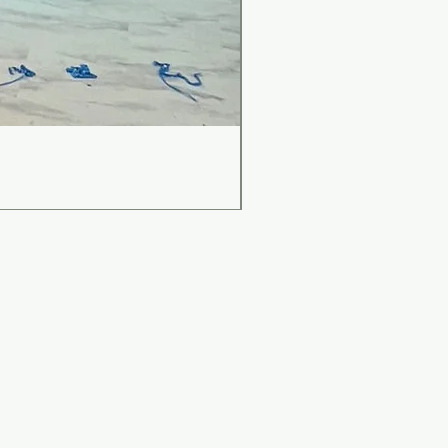
เคาน์เตอร์บาร์สไตล์มินิม
ราคา
฿0.00