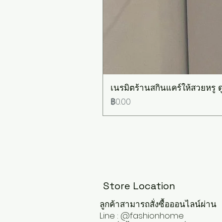
เนรมิตร้านสกินแคร์ให้สวยหรู ดู
ราคา
฿0.00
Store Location
ลูกค้าสามารถสั่งซื้อออนไลน์ผ่าน
Line : @fashionhome