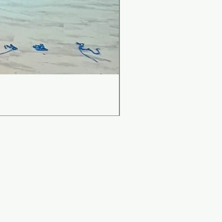
เคาน์เตอร์บาร์สไตล์มินิม
ราคา
฿0.00