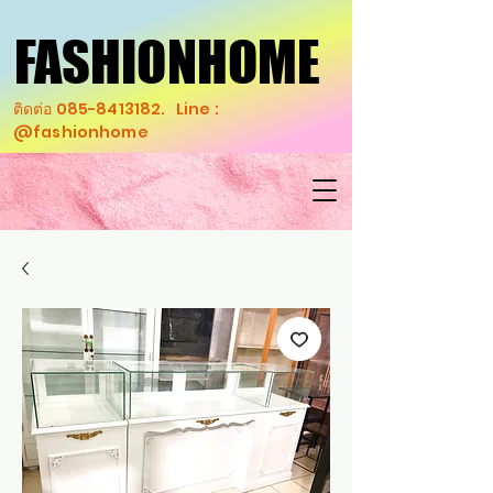
FASHIONHOME
FASHIONHOME
ติดต่อ
085-8413182
. Line :
@fashionhome