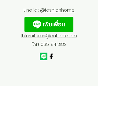
Line id :
@fashionhome
fhfurnitures@outlook.com
โทร
085-8413182