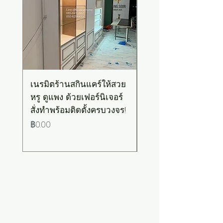
เนรมิตร้านสกินแคร์ให้สวย
เคาน์เตอร์บาร์สไตล์มิ
หรู ดูแพง ด้วยเฟอร์นิเจอร์
มอล-วินเทจ สีเขียวพ
สั่งทำพร้อมติดตั้งครบวงจร!
เทลท็อปไม้
ราคา
ราคา
฿0.00
฿0.00