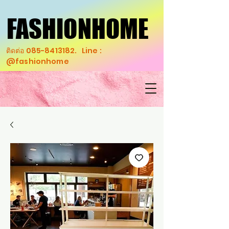
FASHIONHOME
FASHIONHOME
ติดต่อ
085-8413182
. Line :
@fashionhome