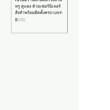
หรู ดูแพง ด้วยเฟอร์นิเจอร์
มอล-วินเทจ สีเขียวพ
สั่งทำพร้อมติดตั้งครบวงจร!
เทลท็อปไม้
ราคา
ราคา
฿0.00
฿0.00