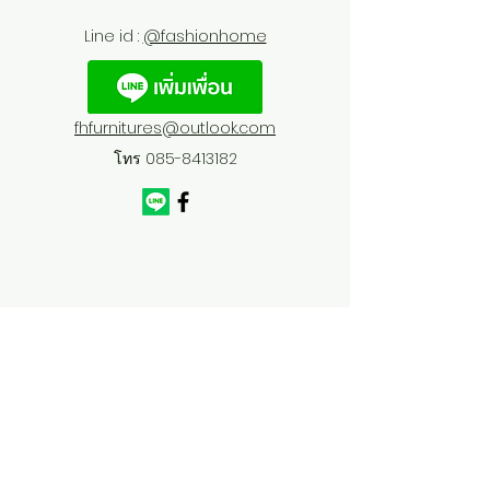
Line id :
@fashionhome
fhfurnitures@outlook.com
โทร
085-8413182