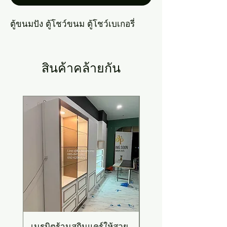
ตู้ขนมปัง ตู้โชว์ขนม ตู้โชว์เบเกอรี่
สินค้าคล้ายกัน
New Arrival
เนรมิตร้านสกินแคร์ให้สวย
เคาน์เตอร์บาร์สไตล์มิ