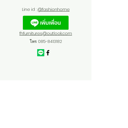
Line id :
@fashionhome
fhfurnitures@outlook.com
โทร
085-8413182