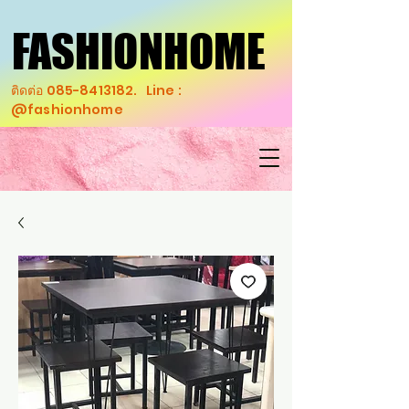
FASHIONHOME
FASHIONHOME
ติดต่อ
085-8413182
. Line :
@fashionhome