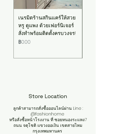
เนรมิตร้านสกินแคร์ให้สวย
เคาน์เตอร์บาร์สไตล์มิ
หรู ดูแพง ด้วยเฟอร์นิเจอร์
มอล-วินเทจ สีเขียวพ
สั่งทำพร้อมติดตั้งครบวงจร!
เทลท็อปไม้
ราคา
ราคา
฿0.00
฿0.00
Store Location
ลูกค้าสามารถสั่งซื้อออนไลน์ผ่าน Line :
@fashionhome
หรือสั่งซื้อหน้าโรงงาน ที่ ซอยหนองระแหง7
ถนน จตุโชติ แขวงออเงิน เขตสายไหม
กรุงเทพมหานคร