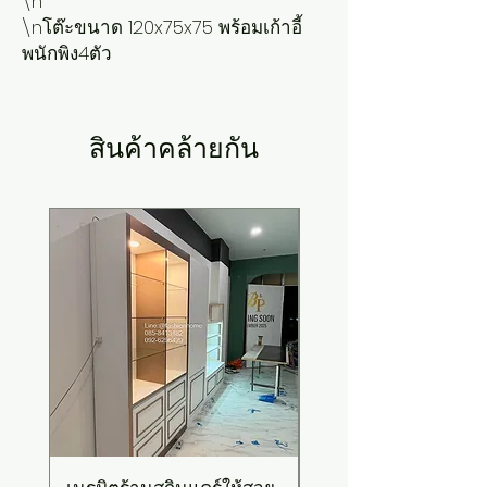
\n

\nโต๊ะขนาด 120x75x75 พร้อมเก้าอี้
พนักพิง4ตัว
สินค้าคล้ายกัน
New Arrival