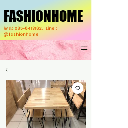
FASHIONHOME
FASHIONHOME
ติดต่อ
085-8413182
. Line :
@fashionhome