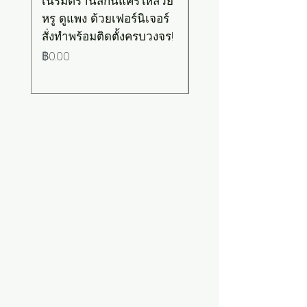
เนรมิตร้านสกินแคร์ให้สวย
เคาน์เตอร์บาร์สไตล์มิ
หรู ดูแพง ด้วยเฟอร์นิเจอร์
มอล-วินเทจ สีเขียวพ
สั่งทำพร้อมติดตั้งครบวงจร!
เทลท็อปไม้
ราคา
ราคา
฿0.00
฿0.00