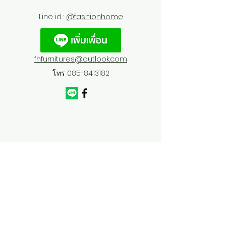
Line id :
@fashionhome
fhfurnitures@outlook.com
โทร
085-8413182