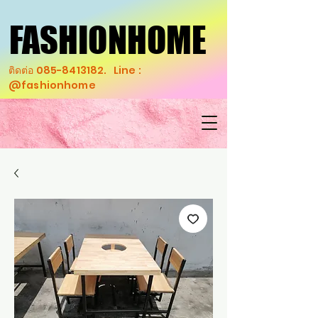
FASHIONHOME
FASHIONHOME
ติดต่อ
085-8413182
. Line :
@fashionhome