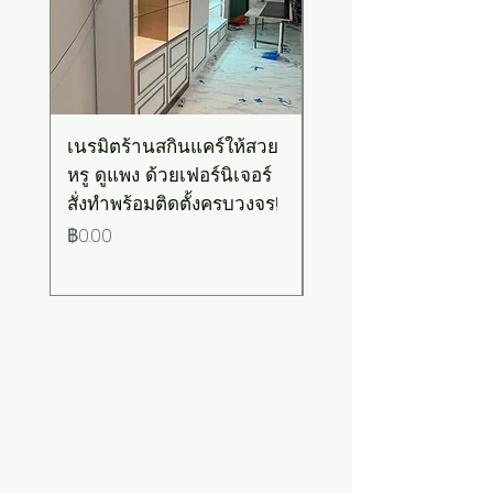
เนรมิตร้านสกินแคร์ให้สวย
เคาน์เตอร์บาร์สไตล์มิ
หรู ดูแพง ด้วยเฟอร์นิเจอร์
มอล-วินเทจ สีเขียวพ
สั่งทำพร้อมติดตั้งครบวงจร!
เทลท็อปไม้
ราคา
ราคา
฿0.00
฿0.00