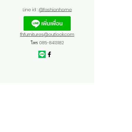
Line id :
@fashionhome
fhfurnitures@outlook.com
โทร
085-8413182