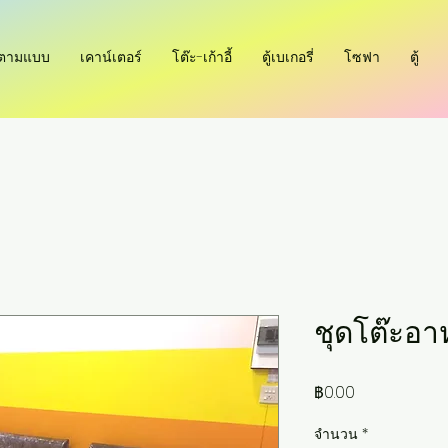
ำตามแบบ
เคาน์เตอร์
โต๊ะ-เก้าอี้
ตู้เบเกอรี่
โซฟา
ตู้
ชุดโต๊ะอา
ราคา
฿0.00
จำนวน
*