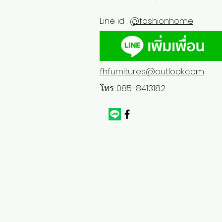
Line id :
@fashionhome
fhfurnitures@outlook.com
โทร 085-8413182