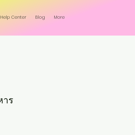
Help Center
Blog
More
หาร