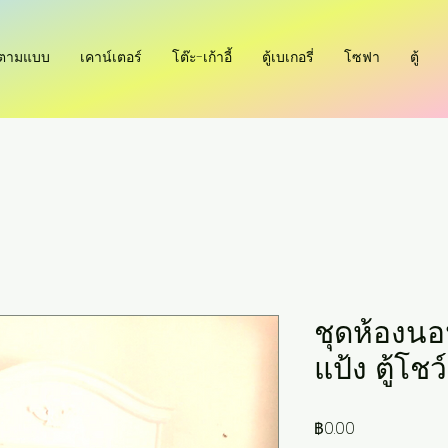
ำตามแบบ
เคาน์เตอร์
โต๊ะ-เก้าอี้
ตู้เบเกอรี่
โซฟา
ตู้
ชุดห้องนอน
แป้ง ตู้โชว์
ราคา
฿0.00