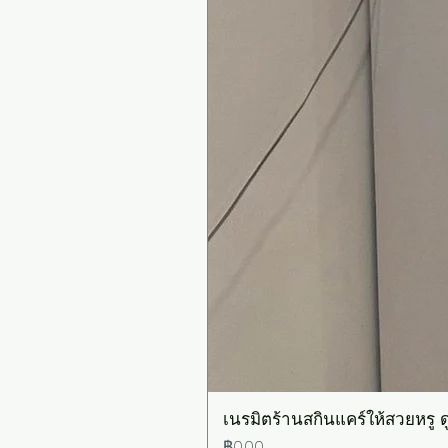
เนรมิตร้านสกินแคร์ให้สวยหรู ดู
ราคา
฿0.00