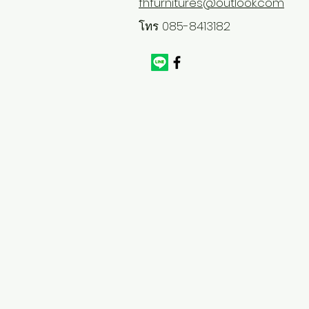
fhfurnitures@outlook.com
โทร 085-8413182