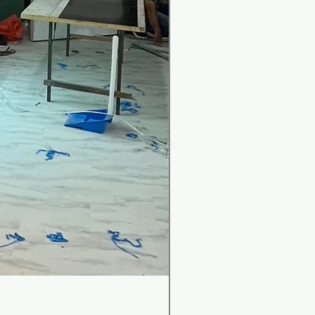
เคาน์เตอร์บาร์สไตล์มินิม
ราคา
฿0.00