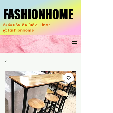
FASHIONHOME
FASHIONHOME
ติดต่อ
085-8413182
. Line :
@fashionhome