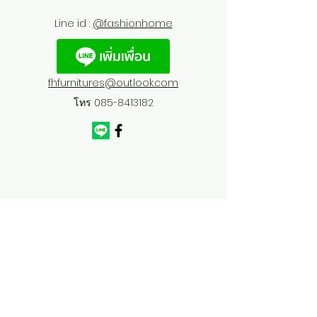
Line id :
@fashionhome
fhfurnitures@outlook.com
โทร
085-8413182